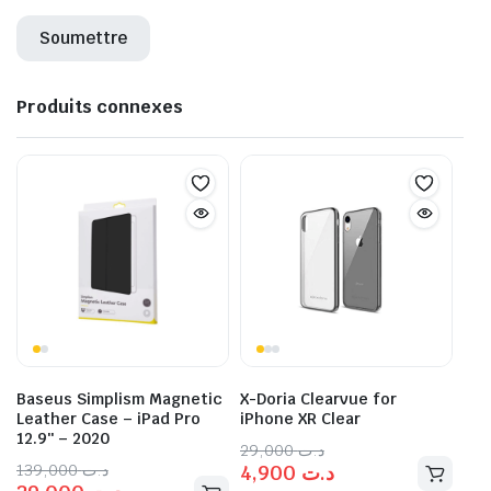
Produits connexes
Baseus Simplism Magnetic
X-Doria Clearvue for
Leather Case – iPad Pro
iPhone XR Clear
12.9″ – 2020
29,000
د.ت
139,000
د.ت
4,900
د.ت