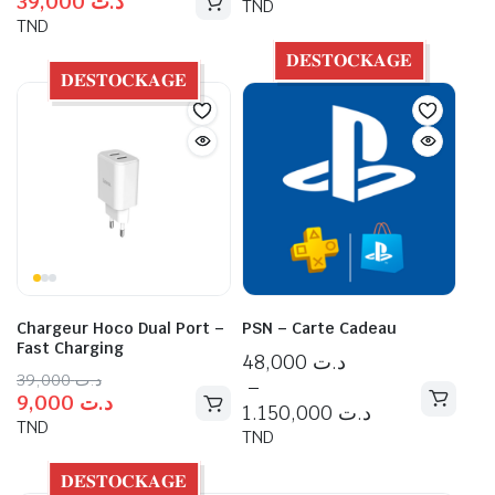
39,000
د.ت
TND
TND
𝐃𝐄́𝐒𝐓𝐎𝐂𝐊𝐀𝐆𝐄
𝐃𝐄́𝐒𝐓𝐎𝐂𝐊𝐀𝐆𝐄
Chargeur Hoco Dual Port –
PSN – Carte Cadeau
Fast Charging
48,000
د.ت
39,000
د.ت
–
9,000
د.ت
1.150,000
د.ت
TND
TND
𝐃𝐄́𝐒𝐓𝐎𝐂𝐊𝐀𝐆𝐄