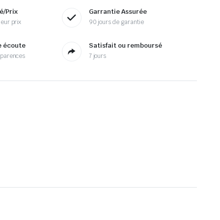
é/Prix
Garrantie Assurée
eur prix
90 jours de garantie
e écoute
Satisfait ou remboursé
sparences
7 jours