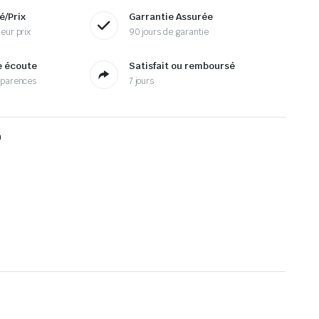
é/Prix
Garrantie Assurée
eur prix
90 jours de garantie
e écoute
Satisfait ou remboursé
sparences
7 jours
n