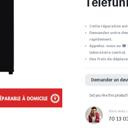
Telefun
Cette réparation est 
Demandez votre devi
rapidement.
Appelez-nous au ☎ 7
laboratoire central.
Des frais de déplace
Demander un dev
Did you like this product
Vous avez u
70 13 0