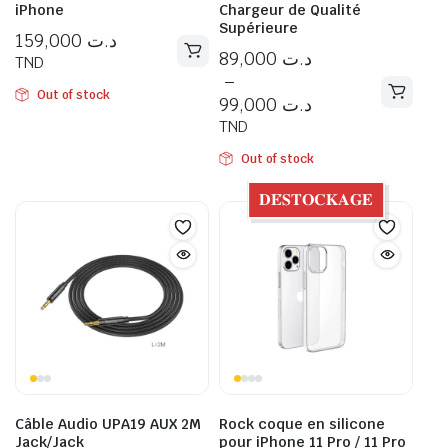
iPhone
Chargeur de Qualité
Supérieure
159,000
د.ت
89,000
د.ت
TND
–
Out of stock
99,000
د.ت
TND
Out of stock
𝐃𝐄́𝐒𝐓𝐎𝐂𝐊𝐀𝐆𝐄
Câble Audio UPA19 AUX 2M
Rock coque en silicone
Jack/Jack
pour iPhone 11 Pro / 11 Pro