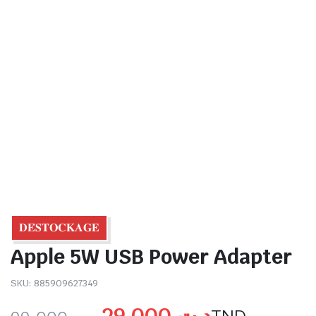
𝐃𝐄́𝐒𝐓𝐎𝐂𝐊𝐀𝐆𝐄
Apple 5W USB Power Adapter
SKU:
885909627349
29,000
د.ت