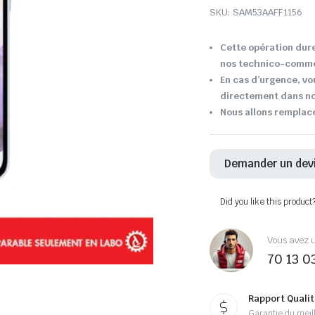
SKU:
SAM53AAFF1156
Cette opération dure
nos technico-comme
En cas d’urgence, v
directement dans not
Nous allons remplac
Demander un dev
Did you like this product
Vous avez u
70 13 0
Rapport Qualit
Garantie du meill