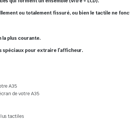
ies qui forment un ensemble (Vitre + LCD).
ellement ou totalement fissuré, ou bien le tactile ne fonc
 la plus courante.
 spéciaux pour extraire l’afficheur.
otre A35
’écran de votre A35
lus tactiles