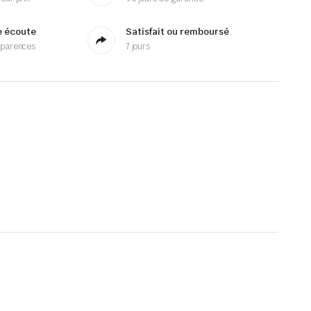
e écoute
Satisfait ou remboursé
sparences
7 jours