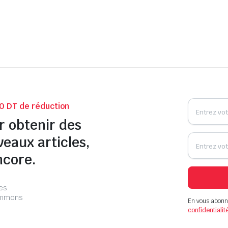
0 DT de réduction
r obtenir des
veaux articles,
ncore.
les
pammons
En vous abonn
confidentialit