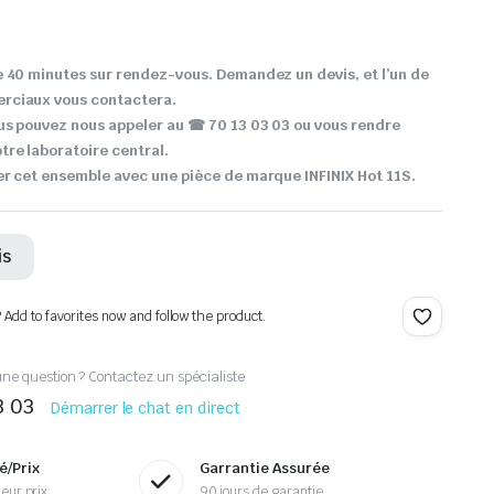
 40 minutes sur rendez-vous. Demandez un devis, et l’un de
rciaux vous contactera.
ous pouvez nous appeler au
☎ 70 13 03 03 ou vous rendre
re laboratoire central.
r cet ensemble avec une pièce de marque INFINIX Hot 11S.
is
? Add to favorites now and follow the product.
ne question ? Contactez un spécialiste
3 03
Démarrer le chat en direct
é/Prix
Garrantie Assurée
eur prix
90 jours de garantie