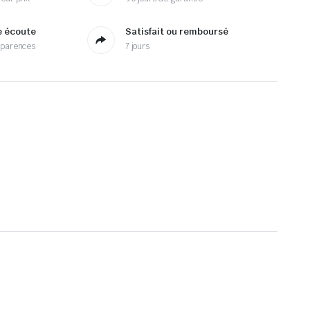
e écoute
Satisfait ou remboursé
sparences
7 jours