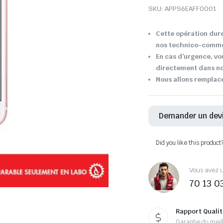
SKU:
APPS6EAFF0001
Cette opération dure
nos technico-comme
En cas d’urgence, v
directement dans not
Nous allons remplac
Demander un dev
Did you like this product
Vous avez u
70 13 0
Rapport Qualit
Garantie du meill