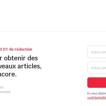
0 DT de réduction
r obtenir des
veaux articles,
ncore.
les
pammons
En vous abonn
confidentialit