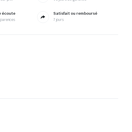
e écoute
Satisfait ou remboursé
sparences
7 jours