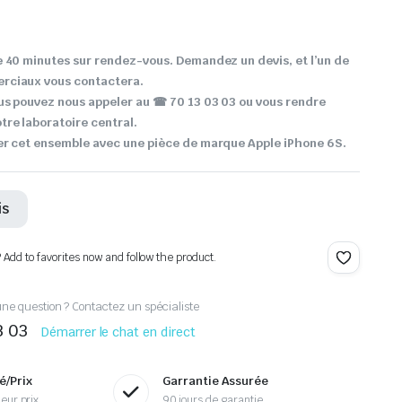
 40 minutes sur rendez-vous. Demandez un devis, et l’un de
rciaux vous contactera.
ous pouvez nous appeler au
☎ 70 13 03 03 ou vous rendre
re laboratoire central.
er cet ensemble avec une pièce de marque Apple iPhone 6S.
is
? Add to favorites now and follow the product.
ne question ? Contactez un spécialiste
3 03
Démarrer le chat en direct
é/Prix
Garrantie Assurée
eur prix
90 jours de garantie