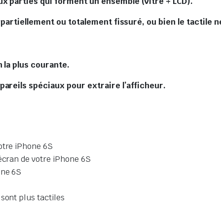
x parties qui forment un ensemble (Vitre + LCD).
t partiellement ou totalement fissuré, ou bien le tactile 
 la plus courante.
areils spéciaux pour extraire l’afficheur.
otre iPhone 6S
’écran de votre iPhone 6S
one 6S
sont plus tactiles