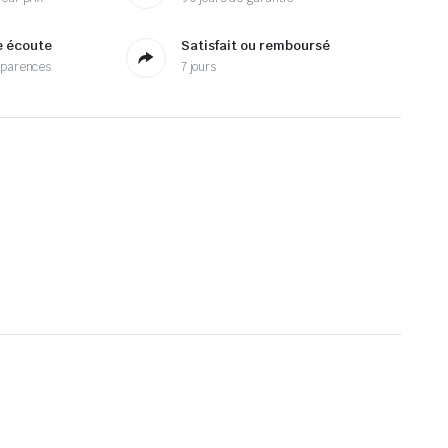
e écoute
Satisfait ou remboursé
sparences
7 jours