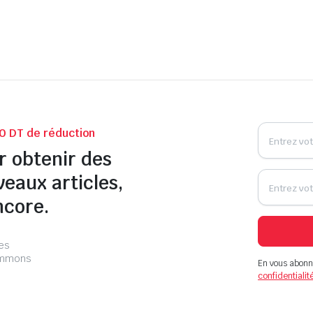
0 DT de réduction
r obtenir des
veaux articles,
ncore.
les
pammons
En vous abonn
confidentialit