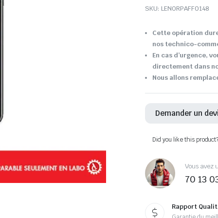
SKU:
LENORPAFF0148
Cette opération dure
nos technico-comme
En cas d’urgence, v
directement dans not
Nous allons remplac
Demander un dev
Did you like this product
Vous avez u
70 13 0
Rapport Qualit
Garantie du meill