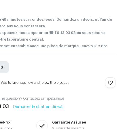
 40 minutes sur rendez-vous. Demandez un devis, et l’un de
rciaux vous contactera.
ous pouvez nous appeler au
☎ 70 13 03 03 ou vous rendre
re laboratoire central.
er cet ensemble avec une pièce de marque Lenovo K12 Pro.
is
? Add to favorites now and follow the product.
ne question ? Contactez un spécialiste
3 03
Démarrer le chat en direct
é/Prix
Garrantie Assurée
eur prix
90 jours de garantie