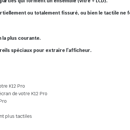
parties qui forment un ensemble (Vitre + LCD).
artiellement ou totalement fissuré, ou bien le tactile ne 
 la plus courante.
eils spéciaux pour extraire l’afficheur.
otre K12 Pro
écran de votre K12 Pro
Pro
t plus tactiles