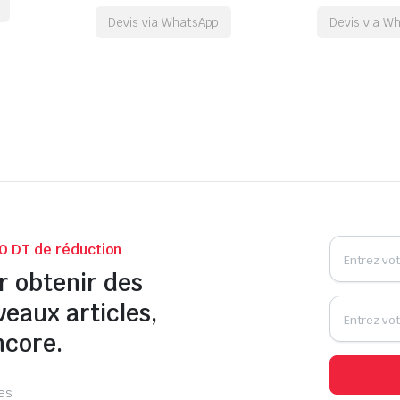
Devis via WhatsApp
Devis via W
0 DT de réduction
r obtenir des
veaux articles,
ncore.
les