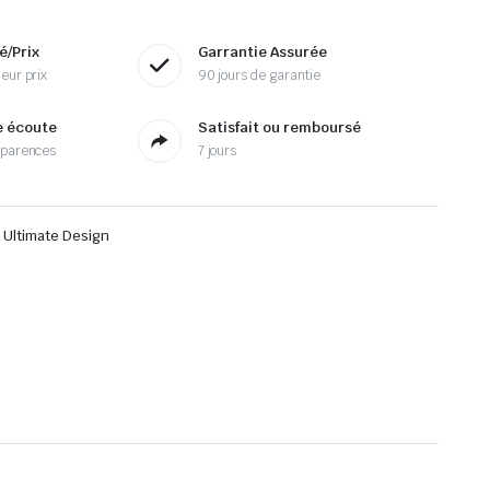
é/Prix
Garrantie Assurée
eur prix
90 jours de garantie
e écoute
Satisfait ou remboursé
sparences
7 jours
 Ultimate Design