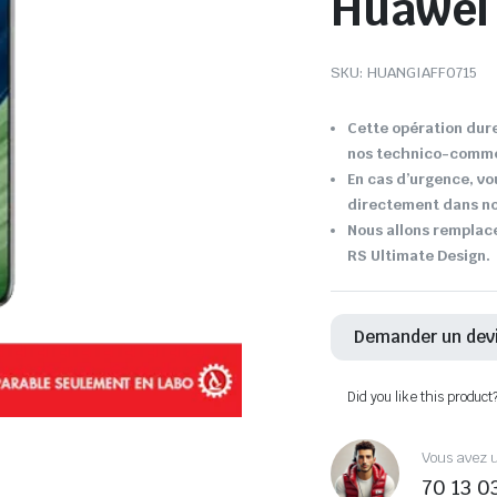
Huawei
SKU:
HUANGIAFF0715
Cette opération dure
nos technico-comme
En cas d’urgence, v
directement dans not
Nous allons remplac
RS Ultimate Design.
Demander un dev
Did you like this product
Vous avez u
70 13 0