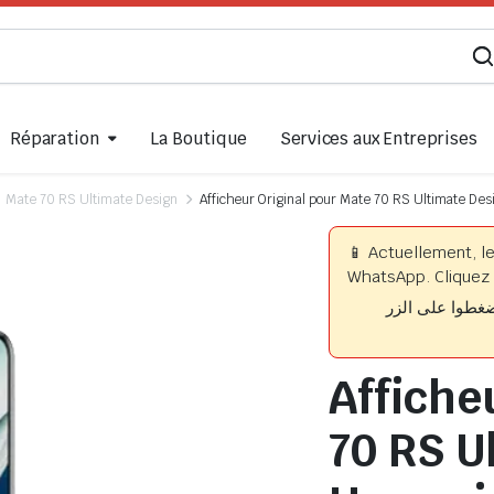
Réparation
La Boutique
Services aux Entreprises
Mate 70 RS Ultimate Design
Afficheur Original pour Mate 70 RS Ultimate De
📱 Actuellement, l
WhatsApp. Cliquez 
📱 وا على الزر
Affiche
70 RS U