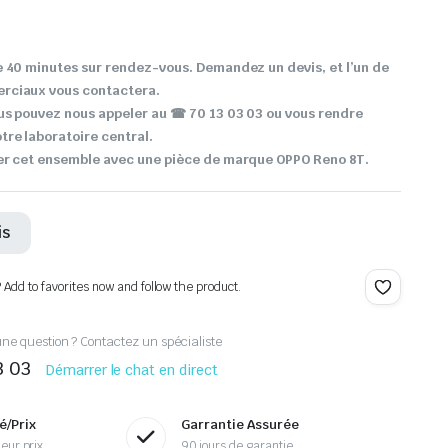
 40 minutes sur rendez-vous. Demandez un devis, et l’un de
rciaux vous contactera.
ous pouvez nous appeler au
☎ 70 13 03 03 ou vous rendre
re laboratoire central.
er cet ensemble avec une pièce de marque OPPO Reno 8T.
is
? Add to favorites now and follow the product.
ne question ? Contactez un spécialiste
3 03
Démarrer le chat en direct
é/Prix
Garrantie Assurée
eur prix
90 jours de garantie