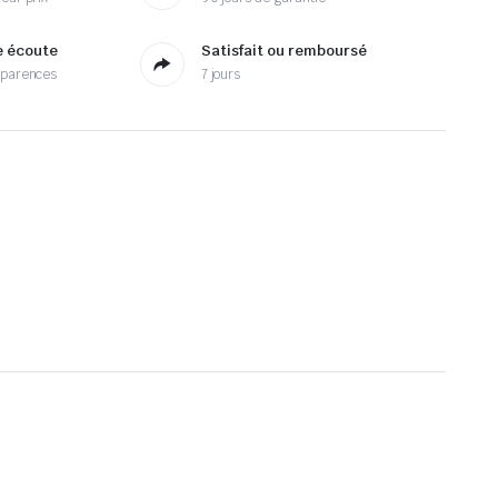
e écoute
Satisfait ou remboursé
sparences
7 jours