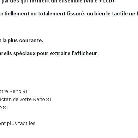
parties qui forment un ensemble (Vitre + LCD).
partiellement ou totalement fissuré, ou bien le tactile ne
 la plus courante.
reils spéciaux pour extraire l’afficheur.
otre Reno 8T
’écran de votre Reno 8T
o 8T
nt plus tactiles