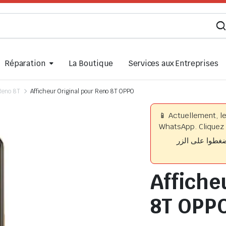
Réparation
La Boutique
Services aux Entreprises
Reno 8T
Afficheur Original pour Reno 8T OPPO
📱 Actuellement, l
WhatsApp. Cliquez 
📱 وا على الزر
Affiche
8T OPP