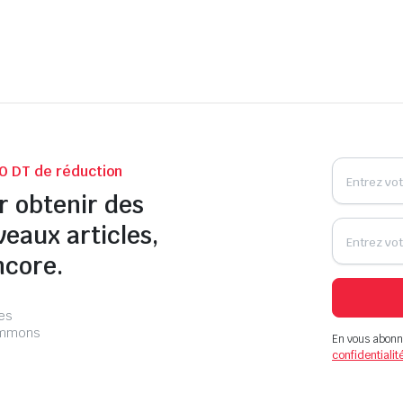
0 DT de réduction
r obtenir des
veaux articles,
ncore.
les
pammons
En vous abonn
confidentialit