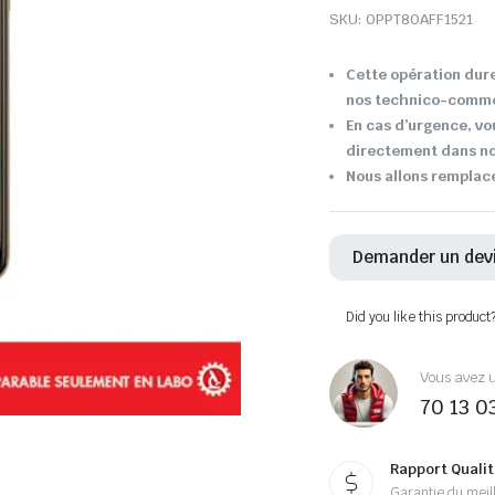
SKU:
OPPT8OAFF1521
Cette opération dure
nos technico-comme
En cas d’urgence, v
directement dans not
Nous allons remplac
Demander un dev
Did you like this product
Vous avez u
70 13 0
Rapport Qualit
Garantie du meill