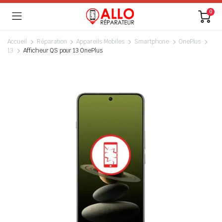
0
Accueil
Réparation
Appareils Mobiles
Smartphone
OnePlus
13
Afficheur QS pour 13 OnePlus