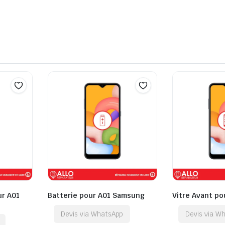
ur A01
Batterie pour A01 Samsung
Vitre Avant p
Devis via WhatsApp
Devis via W