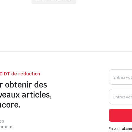
0 DT de réduction
r obtenir des
veaux articles,
ncore.
les
pammons
En vous abonn