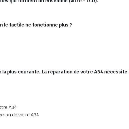
ies qui forment un ensemble (vitre + LCD).
n le tactile ne fonctionne plus ?
 la plus courante. La réparation de votre A34 nécessite 
otre A34
écran de votre A34