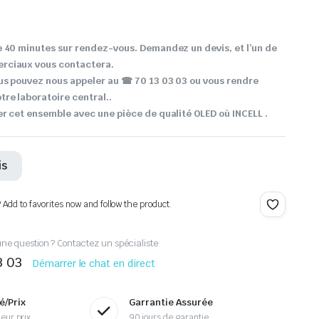
 40 minutes sur rendez-vous. Demandez un devis, et l’un de
rciaux vous contactera.
us pouvez nous appeler au ☎ 70 13 03 03 ou vous rendre
re laboratoire central..
r cet ensemble avec une pièce de qualité OLED où INCELL .
is
? Add to favorites now and follow the product.
ne question ? Contactez un spécialiste
3 03
Démarrer le chat en direct
é/Prix
Garrantie Assurée
eur prix
90 jours de garantie