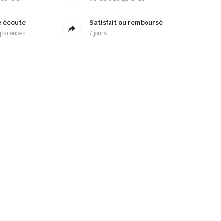
e écoute
Satisfait ou remboursé
sparences
7 jours