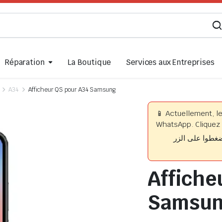
Réparation
La Boutique
Services aux Entreprises
A34
Afficheur QS pour A34 Samsung
📱 Actuellement, l
WhatsApp. Cliquez 
📱 وا على الزر
Affiche
Samsu