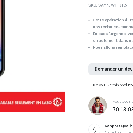
SKU:
SAM43AAFF1115
Cette opération dure
nos technico-comme
En cas d’urgence, vo
directement dans not
Nous allons remplace
Demander un dev
Did you like this product
Vous avez u
70 13 0
Rapport Qualit
Garantie du meill