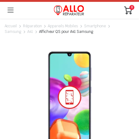
0
Accueil
Réparation
Appareils Mobiles
Smartphone
Samsung
A41
Afficheur QS pour A41 Samsung