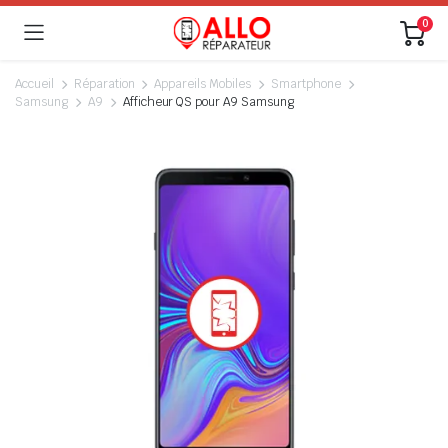
0
Accueil
Réparation
Appareils Mobiles
Smartphone
Samsung
A9
Afficheur QS pour A9 Samsung