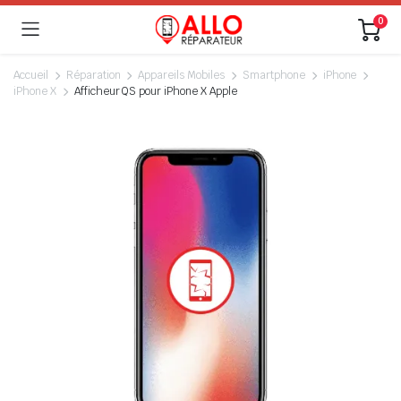
0
Accueil
Réparation
Appareils Mobiles
Smartphone
iPhone
iPhone X
Afficheur QS pour iPhone X Apple