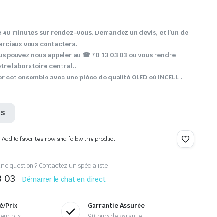
 40 minutes sur rendez-vous. Demandez un devis, et l’un de
rciaux vous contactera.
us pouvez nous appeler au ☎ 70 13 03 03 ou vous rendre
re laboratoire central..
r cet ensemble avec une pièce de qualité OLED où INCELL .
is
? Add to favorites now and follow the product.
ne question ? Contactez un spécialiste
3 03
Démarrer le chat en direct
é/Prix
Garrantie Assurée
eur prix
90 jours de garantie