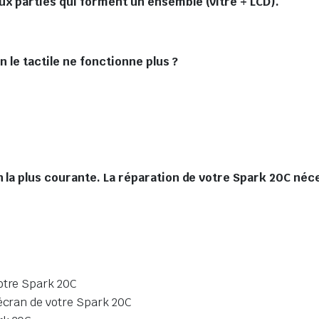
x parties qui forment un ensemble (vitre + LCD).
n le tactile ne fonctionne plus ?
n la plus courante. La réparation de votre Spark 20C néc
votre Spark 20C
’écran de votre Spark 20C