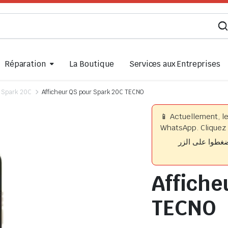
Réparation
La Boutique
Services aux Entreprises
Spark 20C
Afficheur QS pour Spark 20C TECNO
📱 Actuellement, l
WhatsApp. Cliquez 
📱 وا على الزر
Affiche
TECNO