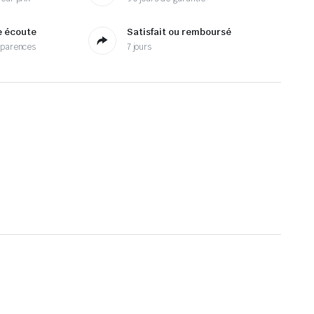
e écoute
Satisfait ou remboursé
sparences
7 jours