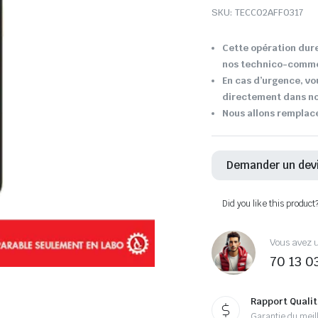
SKU:
TECC02AFF0317
Cette opération dure
nos technico-comme
En cas d’urgence, vo
directement dans not
Nous allons remplace
Demander un dev
Did you like this product
Vous avez u
70 13 0
Rapport Qualit
Garantie du meill