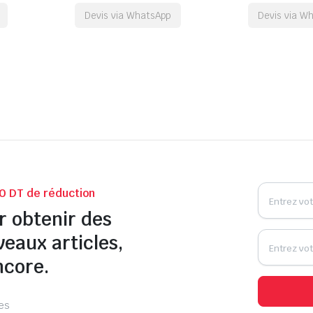
Devis via WhatsApp
Devis via W
0 DT de réduction
r obtenir des
veaux articles,
ncore.
les