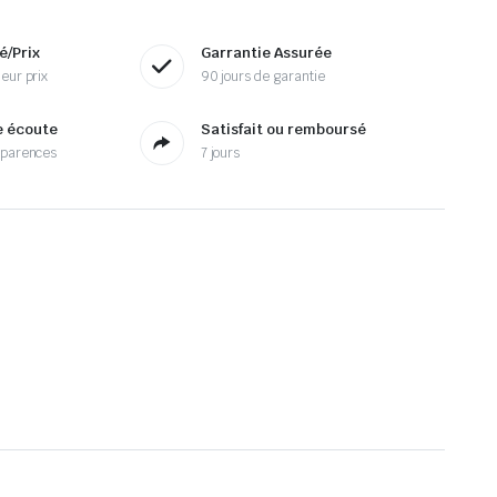
é/Prix
Garrantie Assurée
eur prix
90 jours de garantie
e écoute
Satisfait ou remboursé
sparences
7 jours