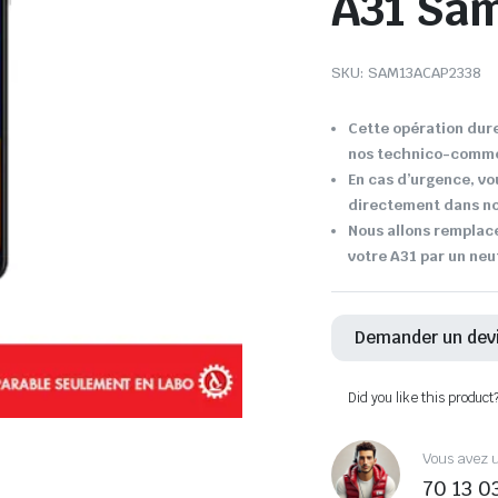
A31 Sa
SKU:
SAM13ACAP2338
Cette opération dure
nos technico-comme
En cas d’urgence, vo
directement dans not
Nous allons remplace
votre A31 par un neu
Demander un dev
Did you like this product
Vous avez u
70 13 0