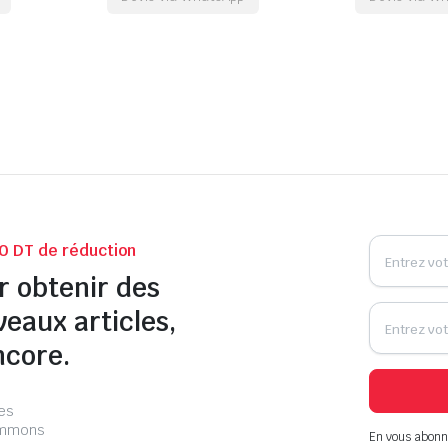
0 DT de réduction
r obtenir des
veaux articles,
ncore.
les
pammons
En vous abonn