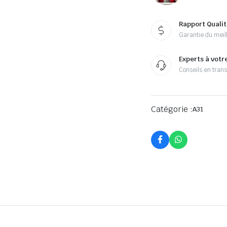
Rapport Qualit
Garantie du meill
Experts à votr
Conseils en tran
Catégorie :
A31