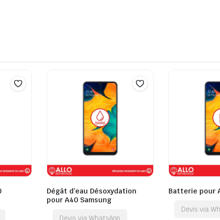
0
Dégât d’eau Désoxydation
Batterie pour
pour A40 Samsung
Devis via W
Devis via WhatsApp