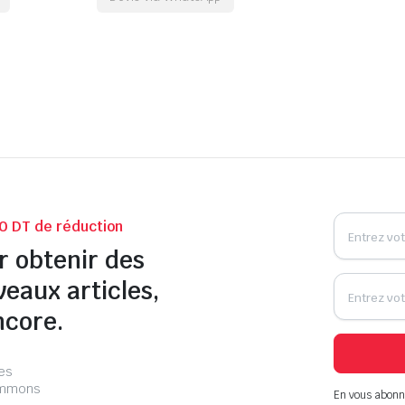
0 DT de réduction
r obtenir des
veaux articles,
ncore.
les
pammons
En vous abonn