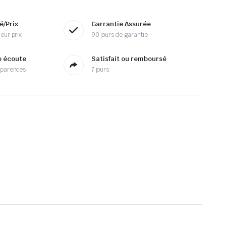
é/Prix
Garrantie Assurée
eur prix
90 jours de garantie
e écoute
Satisfait ou remboursé
sparences
7 jours