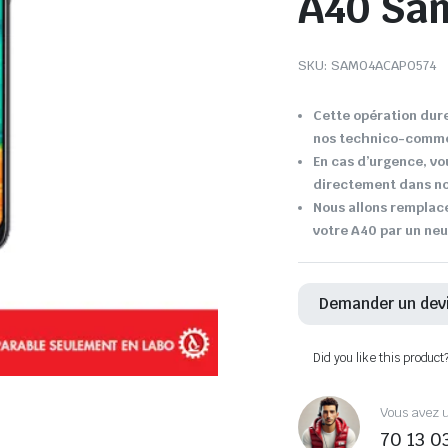
A40 Sa
SKU:
SAM04ACAP0574
Cette opération dure
nos technico-comme
En cas d’urgence, vo
directement dans not
Nous allons remplace
votre A40 par un neu
Demander un dev
Did you like this product
Vous avez u
70 13 0