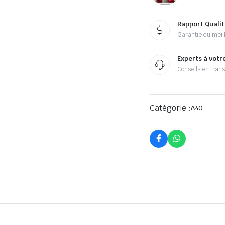
Rapport Qualit
Garantie du meill
Experts à votr
Conseils en tran
Catégorie :
A40