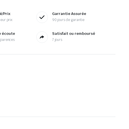
é/Prix
Garrantie Assurée
eur prix
90 jours de garantie
e écoute
Satisfait ou remboursé
sparences
7 jours