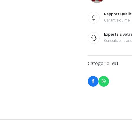
Rapport Qualit
Garantie du meill
Experts à votr
Conseils en tran
Catégorie :
A51