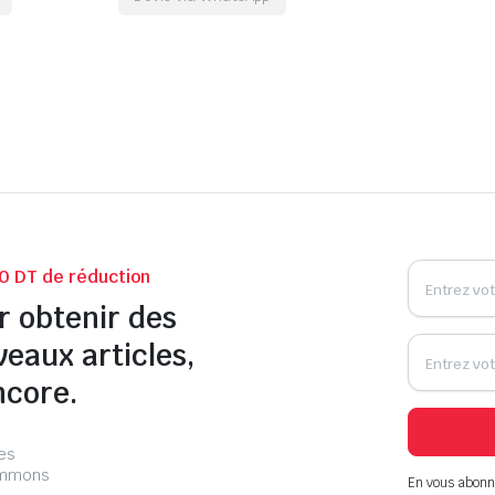
0 DT de réduction
r obtenir des
veaux articles,
ncore.
les
pammons
En vous abonn