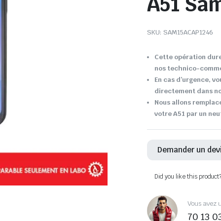
A51 Sa
SKU:
SAM15ACAP1246
Cette opération dure
nos technico-comme
En cas d’urgence, vo
directement dans not
Nous allons remplace
votre A51 par un neu
Demander un dev
Did you like this product
Vous avez u
70 13 0