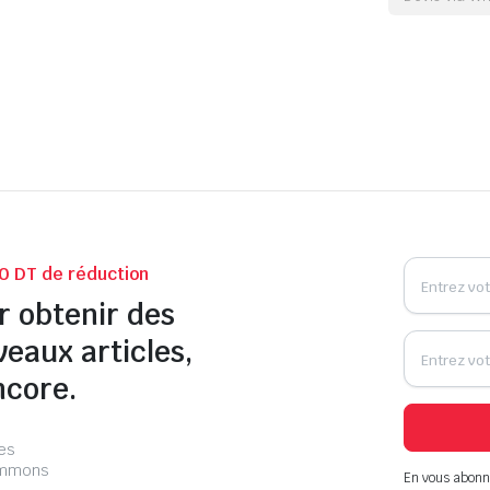
0 DT de réduction
r obtenir des
veaux articles,
ncore.
les
pammons
En vous abonn