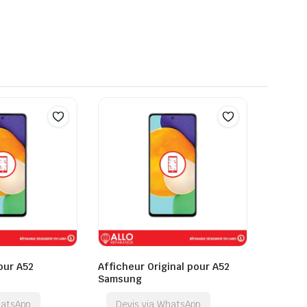
pour A52
Afficheur Original pour A52
Samsung
hatsApp
Devis via WhatsApp