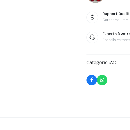
Rapport Qualit
Garantie du meill
Experts à votr
Conseils en tran
Catégorie :
A52