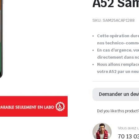
A52 Sa
SKU:
SAM25ACAP1288
Cette opération dure
nos technico-comme
En cas d’urgence, vo
directement dans not
Nous allons remplace
votre A52 par un neu
Demander un dev
Did you like this product
Vous avez u
70 13 0