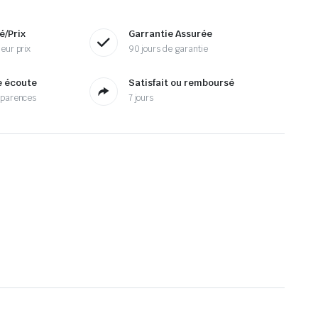
é/Prix
Garrantie Assurée
eur prix
90 jours de garantie
e écoute
Satisfait ou remboursé
sparences
7 jours