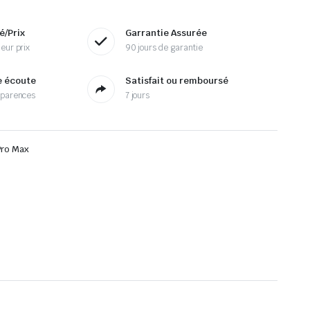
é/Prix
Garrantie Assurée
eur prix
90 jours de garantie
e écoute
Satisfait ou remboursé
sparences
7 jours
Pro Max