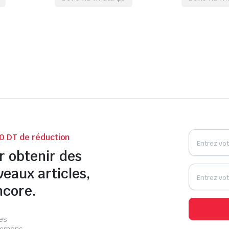
0 DT de réduction
r obtenir des
veaux articles,
ncore.
les