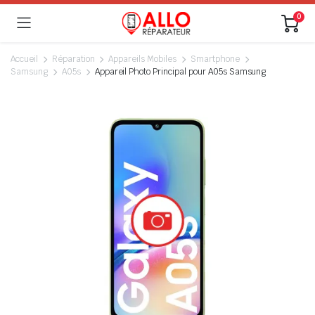
0
Accueil
Réparation
Appareils Mobiles
Smartphone
Samsung
A05s
Appareil Photo Principal pour A05s Samsung