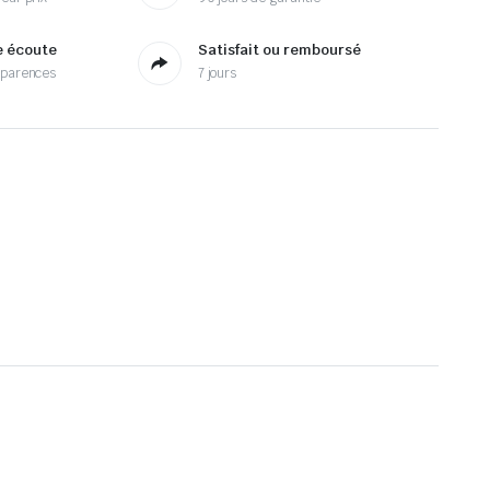
e écoute
Satisfait ou remboursé
sparences
7 jours