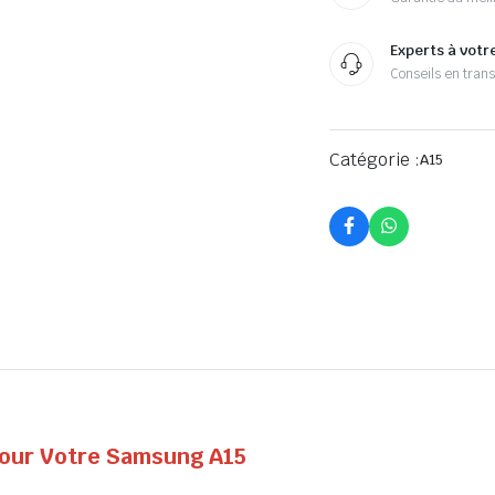
Experts à votr
Conseils en tran
Catégorie :
A15
 pour Votre Samsung A15