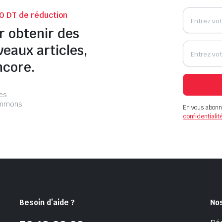
0 DT de réduction
r obtenir des
veaux articles,
ncore.
les
pammons
En vous abonn
confidentialit
Besoin d’aide ?
No