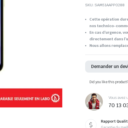
SKU:
SAM51AAPP0288
Cette opération dure
nos technico-comme
En cas d’urgence, vo
directement dans l’u
Nous allons remplace
Demander un dev
Did you like this product
Vous avez u
70 13 0
Rapport Qualit
Garantie du meill