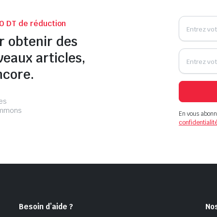
0 DT de réduction
r obtenir des
veaux articles,
ncore.
les
pammons
En vous abonn
confidentialit
Besoin d’aide ?
No