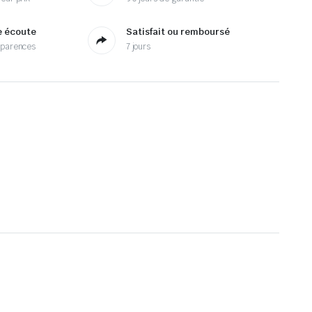
e écoute
Satisfait ou remboursé
sparences
7 jours