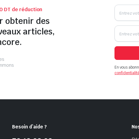
0 DT de réduction
r obtenir des
veaux articles,
ncore.
les
pammons
En vous abonn
confidentialit
Besoin d’aide ?
No