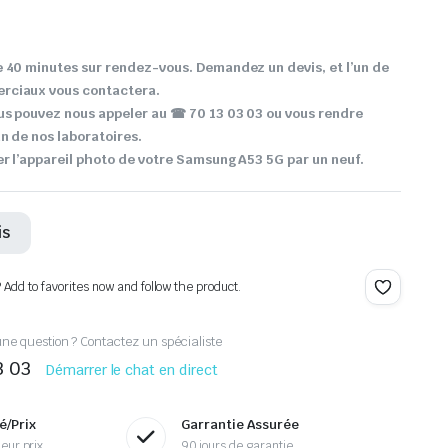
 40 minutes sur rendez-vous. Demandez un devis, et l’un de
rciaux vous contactera.
us pouvez nous appeler au ☎ 70 13 03 03 ou vous rendre
n de nos laboratoires.
r l’appareil photo de votre Samsung A53 5G par un neuf.
is
? Add to favorites now and follow the product.
ne question ? Contactez un spécialiste
3 03
Démarrer le chat en direct
é/Prix
Garrantie Assurée
eur prix
90 jours de garantie