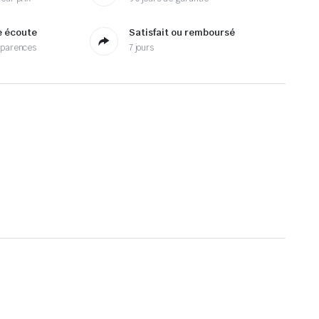
e écoute
Satisfait ou remboursé
sparences
7 jours