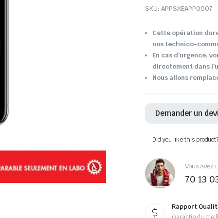
SKU:
APPSXEAPP0007
Cette opération dure
nos technico-comme
En cas d’urgence, vo
directement dans l’u
Nous allons remplace
Demander un dev
Did you like this product
Vous avez u
70 13 0
Rapport Qualit
Garantie du meill