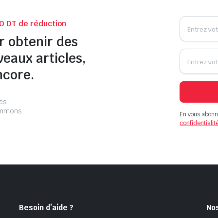
0 DT de réduction
r obtenir des
veaux articles,
ncore.
les
pammons
En vous abonn
confidentialit
Besoin d’aide ?
No