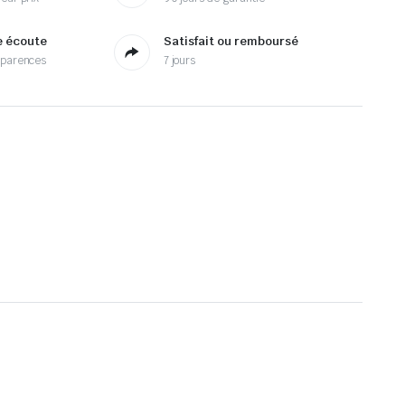
e écoute
Satisfait ou remboursé
sparences
7 jours