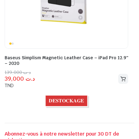
Baseus Simplism Magnetic Leather Case – iPad Pro 12.9″
– 2020
139,000
د.ت
39,000
د.ت
TND
𝐃𝐄́𝐒𝐓𝐎𝐂𝐊𝐀𝐆𝐄
Abonnez-vous à notre newsletter pour 30 DT de