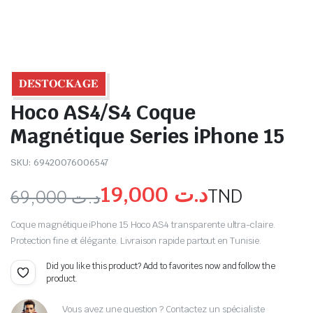
𝐃𝐄́𝐒𝐓𝐎𝐂𝐊𝐀𝐆𝐄
Hoco AS4/S4 Coque
Magnétique Series iPhone 15
SKU:
69420076006547
19,000
د.ت
TND
69,000
د.ت
Coque magnétique iPhone 15 Hoco AS4 transparente ultra-claire.
Protection fine et élégante. Livraison rapide partout en Tunisie.
Did you like this product? Add to favorites now and follow the
product.
Vous avez une question ? Contactez un spécialiste