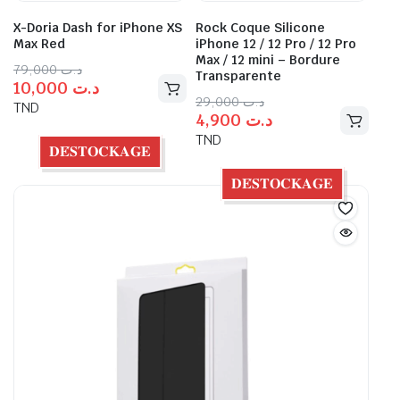
X-Doria Dash for iPhone XS
Rock Coque Silicone
Max Red
iPhone 12 / 12 Pro / 12 Pro
Max / 12 mini – Bordure
79,000
د.ت
Transparente
10,000
د.ت
29,000
د.ت
TND
4,900
د.ت
TND
𝐃𝐄́𝐒𝐓𝐎𝐂𝐊𝐀𝐆𝐄
𝐃𝐄́𝐒𝐓𝐎𝐂𝐊𝐀𝐆𝐄