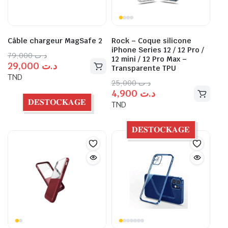
Câble chargeur MagSafe 2
Rock – Coque silicone
iPhone Series 12 / 12 Pro /
79,000
د.ت
12 mini / 12 Pro Max –
29,000
د.ت
Transparente TPU
TND
25,000
د.ت
4,900
د.ت
𝐃𝐄́𝐒𝐓𝐎𝐂𝐊𝐀𝐆𝐄
TND
𝐃𝐄́𝐒𝐓𝐎𝐂𝐊𝐀𝐆𝐄