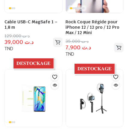
Cable USB-C MagSafe 1 –
Rock Coque Régide pour
1,8 m
iPhone 12 / 12 pro / 12 Pro
Max / 12 Mini
129,000
د.ت
35,000
د.ت
39,000
د.ت
7,900
د.ت
TND
TND
𝐃𝐄́𝐒𝐓𝐎𝐂𝐊𝐀𝐆𝐄
𝐃𝐄́𝐒𝐓𝐎𝐂𝐊𝐀𝐆𝐄