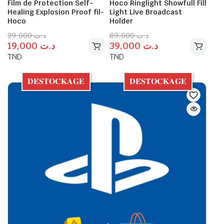
Film de Protection Self-
Hoco Ringlight Showfull Fill
Healing Explosion Proof fil-
Light Live Broadcast
Hoco
Holder
29,000
د.ت
89,000
د.ت
19,000
د.ت
39,000
د.ت
TND
TND
𝐃𝐄́𝐒𝐓𝐎𝐂𝐊𝐀𝐆𝐄
𝐃𝐄́𝐒𝐓𝐎𝐂𝐊𝐀𝐆𝐄