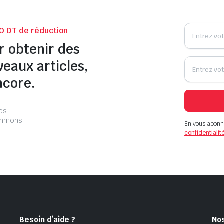
0 DT de réduction
r obtenir des
veaux articles,
ncore.
les
pammons
En vous abonn
confidentialit
Besoin d’aide ?
No