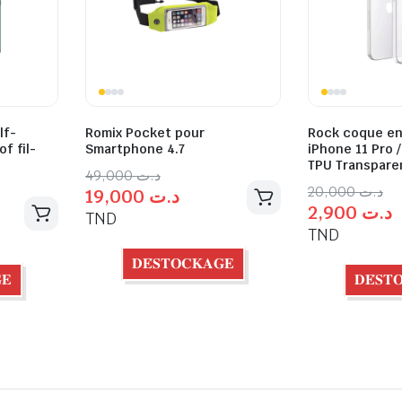
lf-
Romix Pocket pour
Rock coque en
f fil-
Smartphone 4.7
iPhone 11 Pro /
TPU Transpare
49,000
د.ت
20,000
د.ت
19,000
د.ت
2,900
د.ت
TND
TND
𝐃𝐄́𝐒𝐓𝐎𝐂𝐊𝐀𝐆𝐄
𝐄
𝐃𝐄́𝐒𝐓