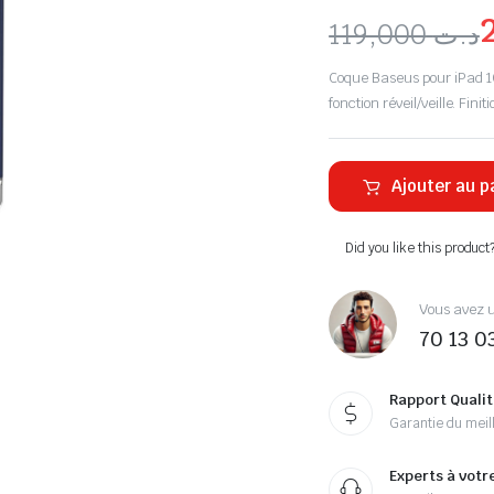
119,000
د.ت
Coque Baseus pour iPad 10
fonction réveil/veille. Fini
Ajouter au p
Did you like this product
Vous avez u
70 13 0
Rapport Qualit
Garantie du meill
Experts à votr