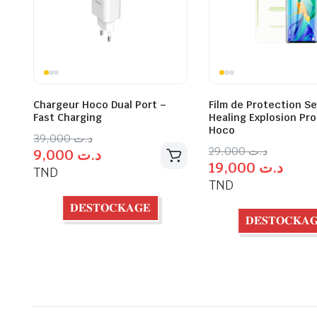
Chargeur Hoco Dual Port –
Film de Protection Se
Fast Charging
Healing Explosion Proo
Hoco
39,000
د.ت
29,000
د.ت
9,000
د.ت
19,000
د.ت
TND
TND
𝐃𝐄́𝐒𝐓𝐎𝐂𝐊𝐀𝐆𝐄
𝐃𝐄́𝐒𝐓𝐎𝐂𝐊𝐀