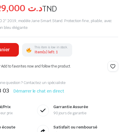
29,000
د.ت
TND
.2″ 2019, modèle Jane Smart Stand. Protection fine, pliable, avec
tion bleu élégante.
This item is low in stock.
anier
Item(s) left: 1
? Add to favorites now and follow the product.
ne question ? Contactez un spécialiste
3 03
Démarrer le chat en direct
é/Prix
Garrantie Assurée
eur prix
90 jours de garantie
e écoute
Satisfait ou remboursé