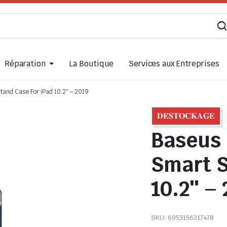
Réparation
La Boutique
Services aux Entreprises
tand Case For iPad 10.2″ – 2019
𝐃𝐄́𝐒𝐓𝐎𝐂𝐊𝐀𝐆𝐄
Baseus 
Smart S
10.2″ –
SKU:
6953156217478