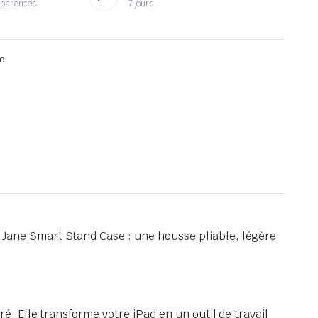
sparences
7 jours
e
Jane Smart Stand Case : une housse pliable, légère
é. Elle transforme votre iPad en un outil de travail