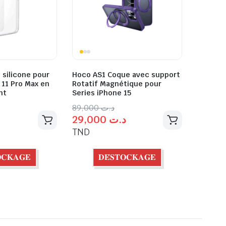
 silicone pour
Hoco AS1 Coque avec support
 11 Pro Max en
Rotatif Magnétique pour
nt
Series iPhone 15
89,000
د.ت
29,000
د.ت
TND
𝐎𝐂𝐊𝐀𝐆𝐄
𝐃𝐄́𝐒𝐓𝐎𝐂𝐊𝐀𝐆𝐄