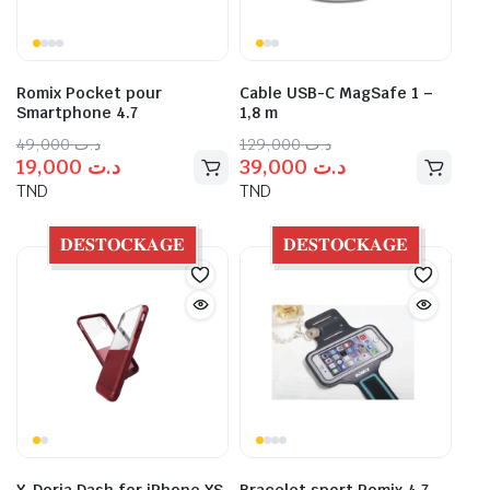
Romix Pocket pour
Cable USB-C MagSafe 1 –
Smartphone 4.7
1,8 m
49,000
د.ت
129,000
د.ت
19,000
د.ت
39,000
د.ت
TND
TND
𝐃𝐄́𝐒𝐓𝐎𝐂𝐊𝐀𝐆𝐄
𝐃𝐄́𝐒𝐓𝐎𝐂𝐊𝐀𝐆𝐄
X-Doria Dash for iPhone XS
Bracelet sport Romix 4.7