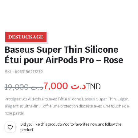
𝐃𝐄́𝐒𝐓𝐎𝐂𝐊𝐀𝐆𝐄
Baseus Super Thin Silicone
Étui pour AirPods Pro – Rose
SKU:
6953156217379
7,000
د.ت
TND
19,000
د.ت
Protégez vos AirPods Pro avec l’étui silicone Baseus Super Thin. Léger,
élégant et ultra-fin, il offre une protection discrète avec une touche de
rose pastel.
Did you like this product? Add to favorites now and follow the
product.