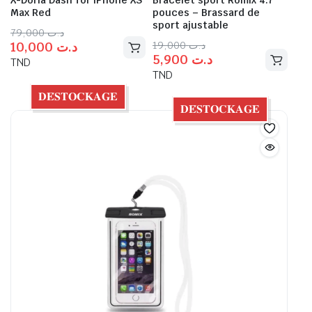
Max Red
pouces – Brassard de
sport ajustable
79,000
د.ت
19,000
د.ت
10,000
د.ت
5,900
د.ت
TND
TND
𝐃𝐄́𝐒𝐓𝐎𝐂𝐊𝐀𝐆𝐄
𝐃𝐄́𝐒𝐓𝐎𝐂𝐊𝐀𝐆𝐄