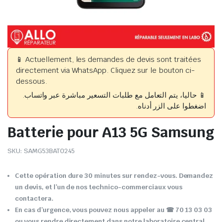
📱 Actuellement, les demandes de devis sont traitées
directement via WhatsApp. Cliquez sur le bouton ci-
dessous.
📱 حاليا، يتم التعامل مع طلبات التسعير مباشرة عبر واتساب.
اضغطوا على الزر أدناه.
Batterie pour A13 5G Samsung
SKU:
SAMG53BAT0245
Cette opération dure 30 minutes sur rendez-vous. Demandez
un devis, et l’un de nos technico-commerciaux vous
contactera.
En cas d’urgence, vous pouvez nous appeler au ☎ 70 13 03 03
ou vous rendre directement dans notre laboratoire central.