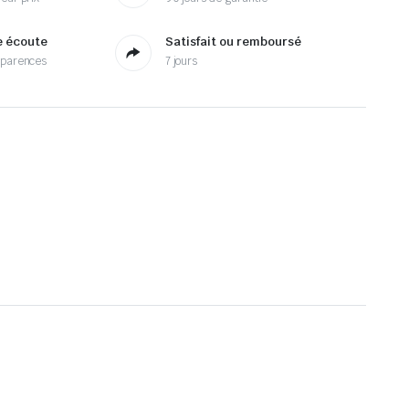
e écoute
Satisfait ou remboursé
sparences
7 jours