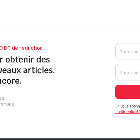
0 DT de réduction
r obtenir des
veaux articles,
ncore.
les
pammons
En vous abonn
confidentialit