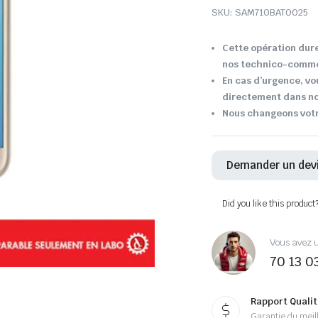
SKU:
SAM710BAT0025
Cette opération dure
nos technico-comme
En cas d’urgence, vo
directement dans not
Nous changeons votre
Demander un dev
Did you like this product
Vous avez u
70 13 0
Rapport Qualit
Garantie du meill