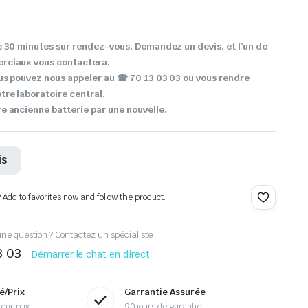
 30 minutes sur rendez-vous. Demandez un devis, et l’un de
rciaux vous contactera.
us pouvez nous appeler au ☎ 70 13 03 03 ou vous rendre
re laboratoire central.
 ancienne batterie par une nouvelle.
is
? Add to favorites now and follow the product.
ne question ? Contactez un spécialiste
3 03
Démarrer le chat en direct
é/Prix
Garrantie Assurée
eur prix
90 jours de garantie