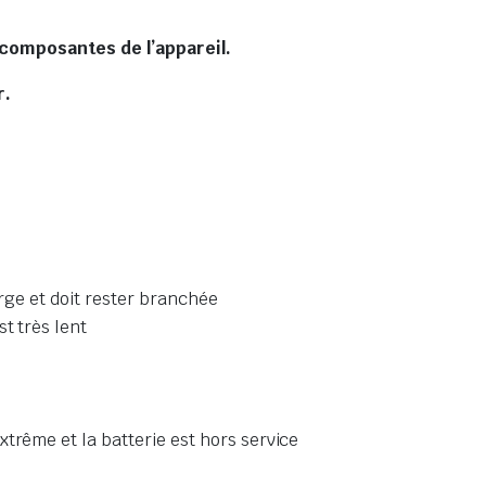
s composantes de l’appareil.
r.
arge et doit rester branchée
t très lent
trême et la batterie est hors service