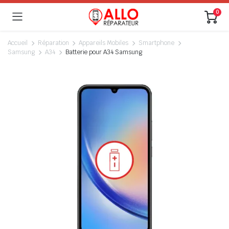
0
Accueil
Réparation
Appareils Mobiles
Smartphone
Samsung
A34
Batterie pour A34 Samsung