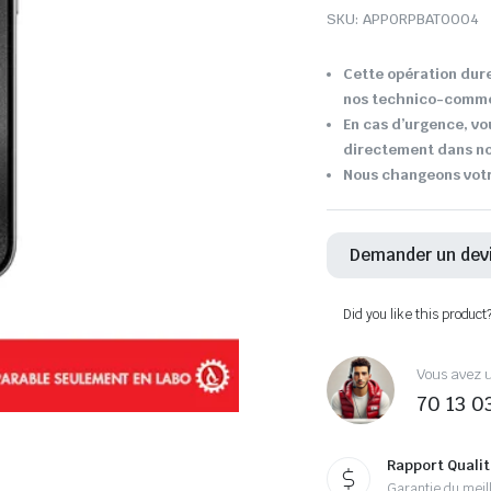
SKU:
APPORPBAT0004
Cette opération dure
nos technico-comme
En cas d’urgence, vo
directement dans not
Nous changeons votre
Demander un dev
Did you like this product
Vous avez u
70 13 0
Rapport Qualit
Garantie du meill