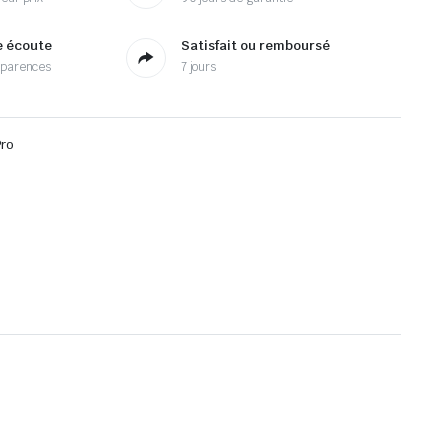
e écoute
Satisfait ou remboursé
sparences
7 jours
Pro