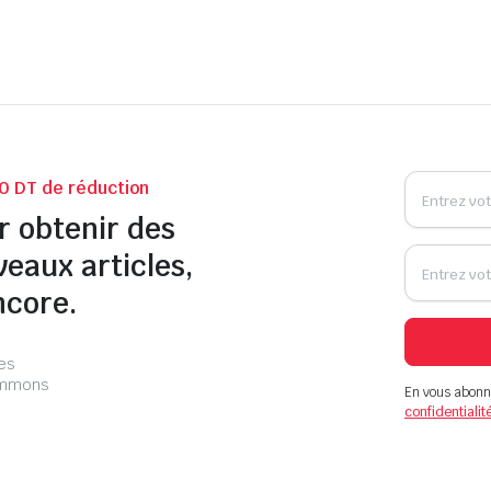
0 DT de réduction
r obtenir des
veaux articles,
ncore.
les
pammons
En vous abonn
confidentialit