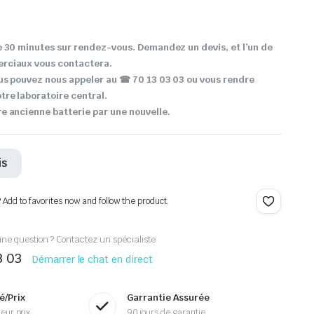
 30 minutes sur rendez-vous. Demandez un devis, et l’un de
rciaux vous contactera.
us pouvez nous appeler au ☎ 70 13 03 03 ou vous rendre
re laboratoire central.
 ancienne batterie par une nouvelle.
is
? Add to favorites now and follow the product.
ne question ? Contactez un spécialiste
3 03
Démarrer le chat en direct
é/Prix
Garrantie Assurée
eur prix
90 jours de garantie