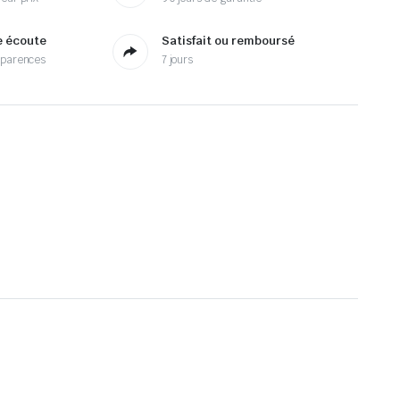
e écoute
Satisfait ou remboursé
sparences
7 jours