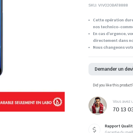
SKU:
VIV020BAT8888
Cette opération dure
nos technico-comme
En cas d’urgence, vo
directement dans not
Nous changeons votre
Demander un dev
Did you like this product
Vous avez u
70 13 0
Rapport Qualit
Garantie du meill