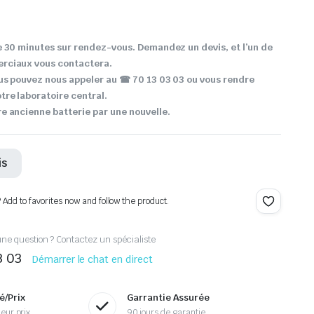
 30 minutes sur rendez-vous. Demandez un devis, et l’un de
rciaux vous contactera.
us pouvez nous appeler au ☎ 70 13 03 03 ou vous rendre
re laboratoire central.
 ancienne batterie par une nouvelle.
is
? Add to favorites now and follow the product.
ne question ? Contactez un spécialiste
3 03
Démarrer le chat en direct
é/Prix
Garrantie Assurée
eur prix
90 jours de garantie