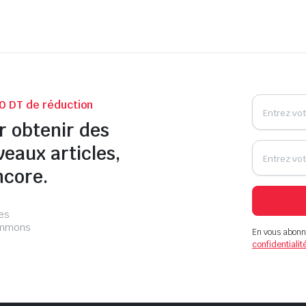
0 DT de réduction
r obtenir des
veaux articles,
ncore.
les
pammons
En vous abonn
confidentialit