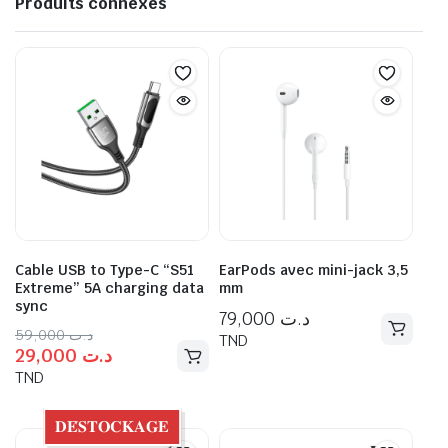
Produits connexes
Cable USB to Type-C “S51
EarPods avec mini-jack 3,5
Extreme” 5A charging data
mm
sync
79,000
د.ت
59,000
د.ت
TND
29,000
د.ت
TND
𝐃𝐄́𝐒𝐓𝐎𝐂𝐊𝐀𝐆𝐄