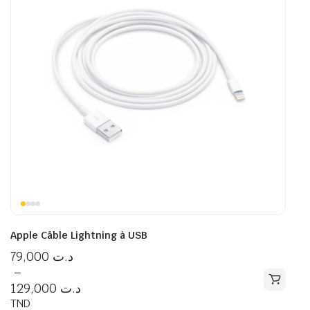
Apple Câble Lightning à USB
79,000
د.ت
–
129,000
د.ت
TND