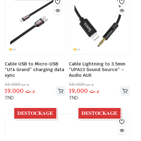
Cable USB to Micro-USB
Cable Lightning to 3.5mm
“U74 Grand” charging data
“UPA13 Sound Source” –
sync
Audio AUX
45,000
د.ت
55,000
د.ت
19,000
د.ت
19,000
د.ت
TND
TND
𝐃𝐄́𝐒𝐓𝐎𝐂𝐊𝐀𝐆𝐄
𝐃𝐄́𝐒𝐓𝐎𝐂𝐊𝐀𝐆𝐄