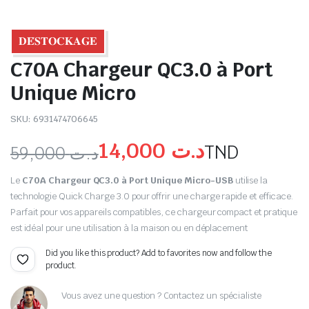
𝐃𝐄́𝐒𝐓𝐎𝐂𝐊𝐀𝐆𝐄
C70A Chargeur QC3.0 à Port
Unique Micro
SKU:
6931474706645
14,000
د.ت
TND
59,000
د.ت
Le
C70A Chargeur QC3.0 à Port Unique Micro-USB
utilise la
technologie Quick Charge 3.0 pour offrir une charge rapide et efficace.
Parfait pour vos appareils compatibles, ce chargeur compact et pratique
est idéal pour une utilisation à la maison ou en déplacement
Did you like this product? Add to favorites now and follow the
product.
Vous avez une question ? Contactez un spécialiste