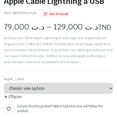
Apple Câble Lightning à USB
SKU:
885909627448
Out of stock
79,000
د.ت
–
129,000
د.ت
TND
Achetez nos câbles Apple Lightning à USB originaux, disponibles en
longueurs de 1 mètre et 2 mètres. Parfaits pour la recharge rapide et la
synchronisation de vos iPhone, iPad et iPod, ces câbles garantissent une
connexion fiable et durable. Profitez de la qualité Apple authentique
avec livraison à domicile et paiement à la livraison !
Apple_Cable
Effacer
Did you like this product? Add to favorites now and follow the
product.