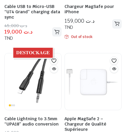
Cable USB to Micro-USB
Chargeur MagSafe pour
“U74 Grand” charging data
iPhone
sync
159,000
د.ت
45,000
د.ت
TND
19,000
د.ت
Out of stock
TND
𝐃𝐄́𝐒𝐓𝐎𝐂𝐊𝐀𝐆𝐄
Cable Lightning to 3.5mm
Apple MagSafe 2 –
“UPA18” audio conversion
Chargeur de Qualité
Supérieure