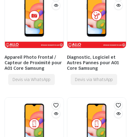
Appareil Photo Frontal /
Diagnostic, Logiciel et
Capteur de Proximité pour
Autres Pannes pour A01
A01 Core Samsung
Core Samsung
Devis via WhatsApp
Devis via WhatsApp