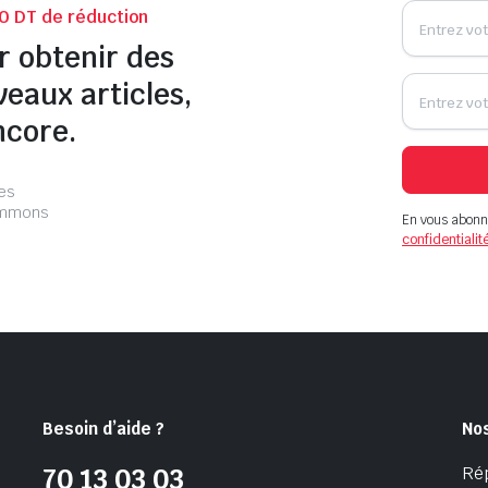
0 DT de réduction
r obtenir des
veaux articles,
ncore.
les
pammons
En vous abonn
confidentialit
Besoin d’aide ?
No
Ré
70 13 03 03