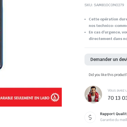
SKU:
SAM810CON0279
Cette opération dure
nos technico-comme
En cas d’urgence, vo
directement dans not
Demander un dev
Did you like this product
Vous avez u
70 13 0
Rapport Qualit
Garantie du meill