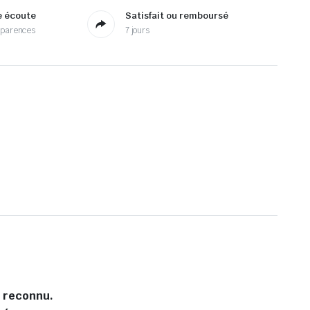
e écoute
Satisfait ou remboursé
sparences
7 jours
l reconnu.