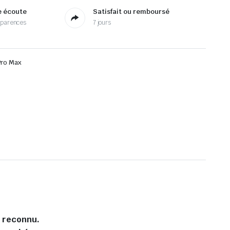
e écoute
Satisfait ou remboursé
sparences
7 jours
Pro Max
l reconnu.