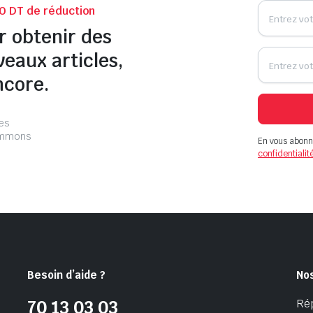
0 DT de réduction
r obtenir des
veaux articles,
ncore.
les
pammons
En vous abonn
confidentialit
Besoin d’aide ?
No
Ré
70 13 03 03