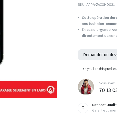
SKU:
APPAXMCON0031
Cette opération dure
nos technico-comme
En cas d’urgence, vo
directement dans not
Demander un dev
Did you like this product
Vous avez u
70 13 0
Rapport Qualit
Garantie du meill