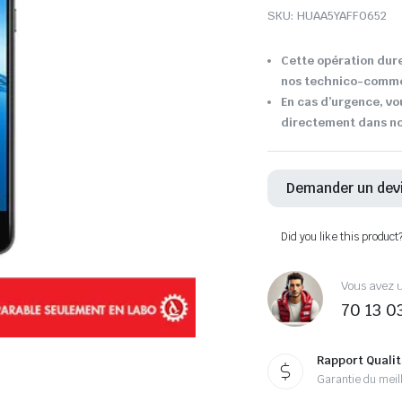
SKU:
HUAA5YAFF0652
Cette opération dure
nos technico-comme
En cas d’urgence, vo
directement dans not
Demander un dev
Did you like this product
Vous avez u
70 13 0
Rapport Qualit
Garantie du meill