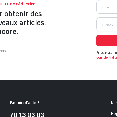
0 DT de réduction
r obtenir des
veaux articles,
ncore.
les
pammons
En vous abonn
confidentialit
Besoin d’aide ?
No
Ré
70 13 03 03