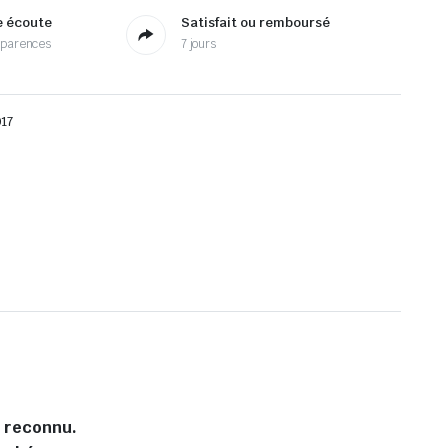
e écoute
Satisfait ou remboursé
sparences
7 jours
017
l reconnu.