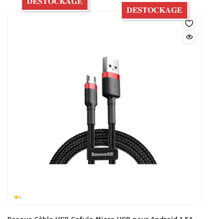
𝐃𝐄́𝐒𝐓𝐎𝐂𝐊𝐀𝐆𝐄
𝐃𝐄́𝐒𝐓𝐎𝐂𝐊𝐀𝐆𝐄