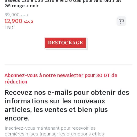
Baseus Câble USB Cafule Micro USB pour Android 1.5A
2M rouge + noir
39,000
د.ت
12,900
د.ت
TND
𝐃𝐄́𝐒𝐓𝐎𝐂𝐊𝐀𝐆𝐄
Abonnez-vous à notre newsletter pour 30 DT de
réduction
Recevez nos e-mails pour obtenir des
informations sur les nouveaux
articles, les ventes et bien plus
encore.
Inscrivez-vous maintenant pour recevoir les
dernières mises à jour sur les promotions et les