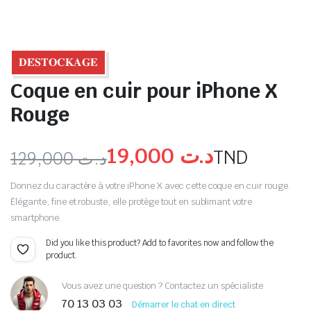
𝐃𝐄́𝐒𝐓𝐎𝐂𝐊𝐀𝐆𝐄
Coque en cuir pour iPhone X
Rouge
19,000
د.ت
TND
129,000
د.ت
Donnez du caractère à votre iPhone X avec cette coque en cuir rouge.
Élégante, fine et robuste, elle protège tout en sublimant votre
smartphone.
Did you like this product? Add to favorites now and follow the
product.
Vous avez une question ? Contactez un spécialiste
70 13 03 03
Démarrer le chat en direct