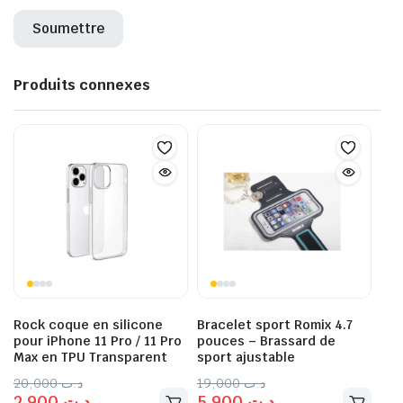
Produits connexes
Rock coque en silicone
Bracelet sport Romix 4.7
pour iPhone 11 Pro / 11 Pro
pouces – Brassard de
Max en TPU Transparent
sport ajustable
20,000
د.ت
19,000
د.ت
2,900
د.ت
5,900
د.ت