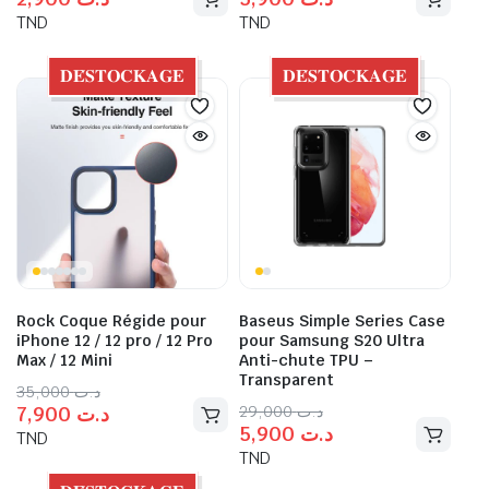
TND
TND
𝐃𝐄́𝐒𝐓𝐎𝐂𝐊𝐀𝐆𝐄
𝐃𝐄́𝐒𝐓𝐎𝐂𝐊𝐀𝐆𝐄
Rock Coque Régide pour
Baseus Simple Series Case
iPhone 12 / 12 pro / 12 Pro
pour Samsung S20 Ultra
Max / 12 Mini
Anti-chute TPU –
Transparent
35,000
د.ت
29,000
د.ت
7,900
د.ت
5,900
د.ت
TND
TND