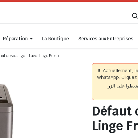
Réparation
La Boutique
Services aux Entreprises
aut de vidange – Lave-Linge Fresh
📱 Actuellement, l
WhatsApp. Cliquez 
📱 وا على الزر
Défaut 
Linge F