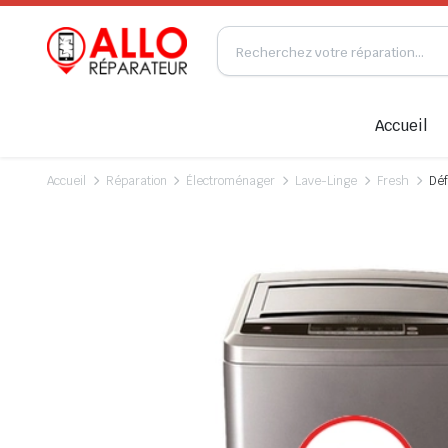
Accueil
Accueil
Réparation
Électroménager
Lave-Linge
Fresh
Déf