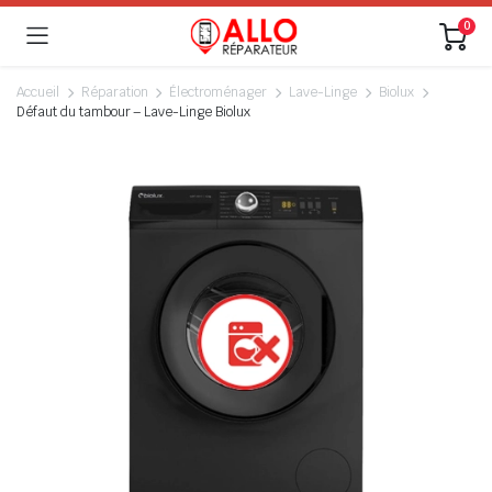
0
Accueil
Réparation
Électroménager
Lave-Linge
Biolux
Défaut du tambour – Lave-Linge Biolux