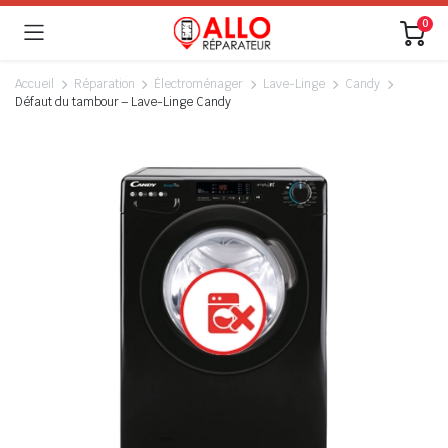
0
Accueil
Réparation
Électroménager
Lave-Linge
Candy
Défaut du tambour – Lave-Linge Candy