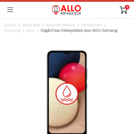
0
Accueil
Réparation
Appareils Mobiles
Smartphone
Samsung
A02s
Dégât d’eau Désoxydation pour A02s Samsung