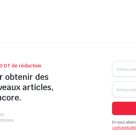
0 DT de réduction
r obtenir des
veaux articles,
ncore.
les
pammons
En vous abonn
confidentialit