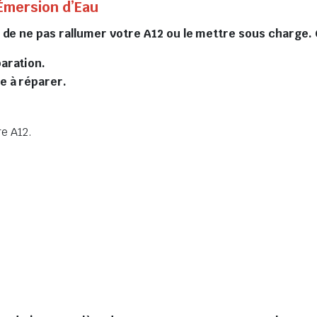
Émersion d’Eau
s de ne pas rallumer votre A12 ou le mettre sous charg
paration.
le à réparer.
re A12.