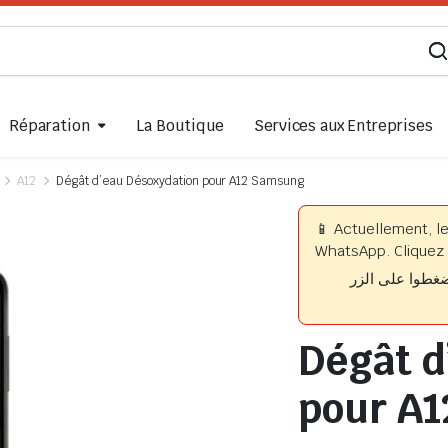
Réparation
La Boutique
Services aux Entreprises
A12
Dégât d’eau Désoxydation pour A12 Samsung
📱 Actuellement, l
WhatsApp. Cliquez 
📱 وا على الزر
Dégât d
pour A