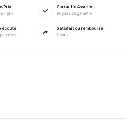
é/Prix
Garrantie Assurée
eur prix
90 jours de garantie
e écoute
Satisfait ou remboursé
sparences
7 jours