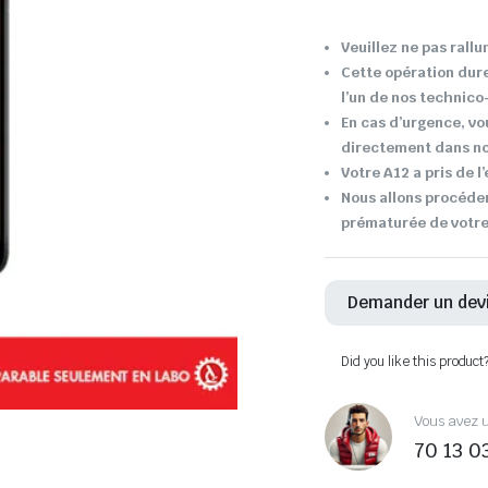
Veuillez ne pas rallu
Cette opération dur
l’un de nos technic
En cas d’urgence, vo
directement dans not
Votre A12 a pris de l
Nous allons procéder
prématurée de votr
Demander un dev
Did you like this product
Vous avez u
70 13 0