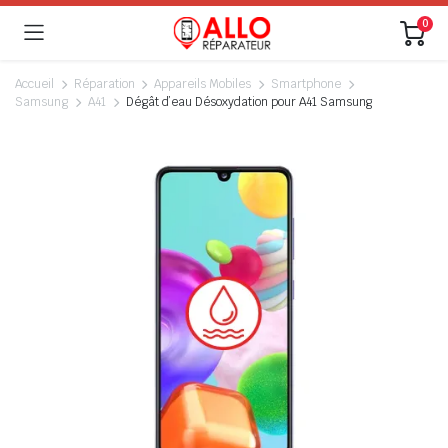
0
Accueil
Réparation
Appareils Mobiles
Smartphone
Samsung
A41
Dégât d’eau Désoxydation pour A41 Samsung