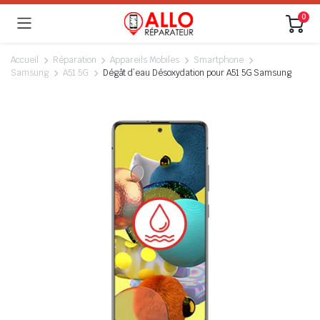
0
Accueil
Réparation
Appareils Mobiles
Smartphone
Samsung
A51 5G
Dégât d’eau Désoxydation pour A51 5G Samsung